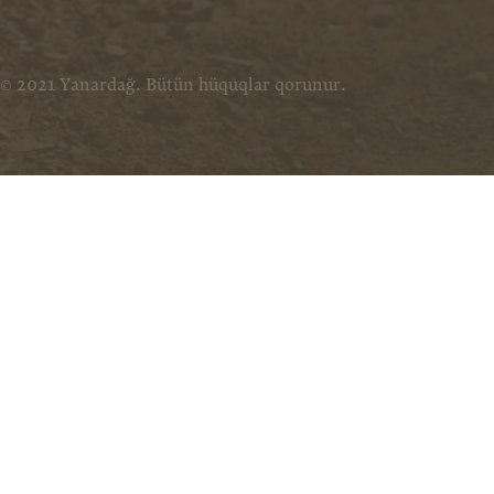
© 2021 Yanardağ. Bütün hüquqlar qorunur.