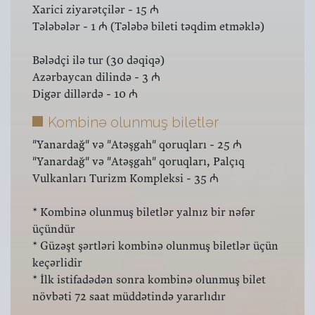
Xarici ziyarətçilər - 15 ₼
Tələbələr - 1 ₼ (Tələbə bileti təqdim etməklə)
Bələdçi ilə tur (30 dəqiqə)
Azərbaycan dilində - 3 ₼
Digər dillərdə - 10 ₼
Kombinə olunmuş biletlər
"Yanardağ" və "Atəşgah" qoruqları - 25 ₼
"Yanardağ" və "Atəşgah" qoruqları, Palçıq
Vulkanları Turizm Kompleksi - 35 ₼
* Kombinə olunmuş biletlər yalnız bir nəfər
üçündür
* Güzəşt şərtləri kombinə olunmuş biletlər üçün
keçərlidir
* İlk istifadədən sonra kombinə olunmuş bilet
növbəti 72 saat müddətində yararlıdır