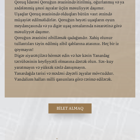
Qoruq İdarəsi Qoruğun ərazisində itirilmiş, oğurlanmış və ya
zədələnmiş şəxsi əşyalar üçün məsuliyyət daşımır.
Uşaqlar Qoruq ərazisində olduqları bütün vaxt ərzində
müşayiət edilməlidirlər. Qoruğun heyəti uşaqların oyun
meydançasında və ya digər uşaq zonalarında nəzarətinə görə
məsuliyyət daşımır.
Qoruğun ərazisini zibilləmək qadağandır. Xahiş olunur
tullantıları təyin edilmiş zibil qablarına atasınız. Heç bir iz
qoymayın!
Digər ziyarətçilərə hörmət edin və hər kəsin Yanardag
təcrübəsinin keyfiyyətli olmasına dəstək olun. Səs-kuy
yaratmayın və yüksək səslə danışmayın.
Yanardağda tarixi və mədəni dəyərli əşyalar mövcuddur.
Vandalizm halları milli qanunlara görə cərimə ediləcək.
BILET ALMAQ