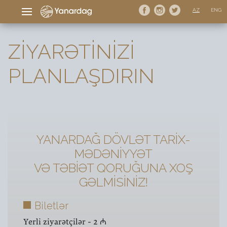
AZ
ENG
ZIYARƏTINIZI
PLANLAŞDIRIN
YANARDAĞ DÖVLƏT TARİX-
MƏDƏNİYYƏT
VƏ TƏBİƏT QORUĞUNA XOŞ
GƏLMİSİNİZ!
Biletlər
Yerli ziyarətçilər - 2 ₼