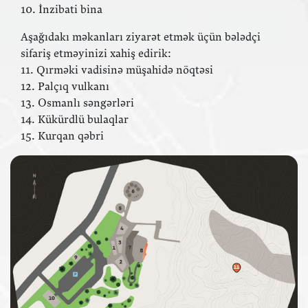
10. İnzibati bina
Aşağıdakı məkanları ziyarət etmək üçün bələdçi
sifariş etməyinizi xahiş edirik:
11. Qırməki vadisinə müşahidə nöqtəsi
12. Palçıq vulkanı
13. Osmanlı səngərləri
14. Kükürdlü bulaqlar
15. Kurqan qəbri