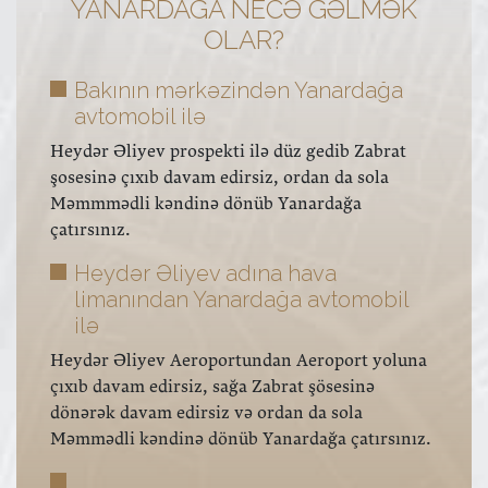
YANARDAĞA NECƏ GƏLMƏK
OLAR?
Bakının mərkəzindən Yanardağa
avtomobil ilə
Heydər Əliyev prospekti ilə düz gedib Zabrat
şosesinə çıxıb davam edirsiz, ordan da sola
Məmmmədli kəndinə dönüb Yanardağa
çatırsınız.
Heydər Əliyev adına hava
limanından Yanardağa avtomobil
ilə
Heydər Əliyev Aeroportundan Aeroport yoluna
çıxıb davam edirsiz, sağa Zabrat şösesinə
dönərək davam edirsiz və ordan da sola
Məmmədli kəndinə dönüb Yanardağa çatırsınız.