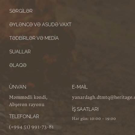
SƏRGILƏR
ƏYLƏNCƏ VƏ ASUDƏ VAXT
TƏDBIRLƏR VƏ MEDIA
SUALLAR
ƏLAQƏ
ÜNVAN
E-MAIL
Məmmədli kəndi,
yanardagh.dtmtq@heritage.
Abşeron rayonu
İŞ SAATLARI
TELEFONLAR
Hər gün: 10:00 - 19:00
(+994 51) 991-73-81