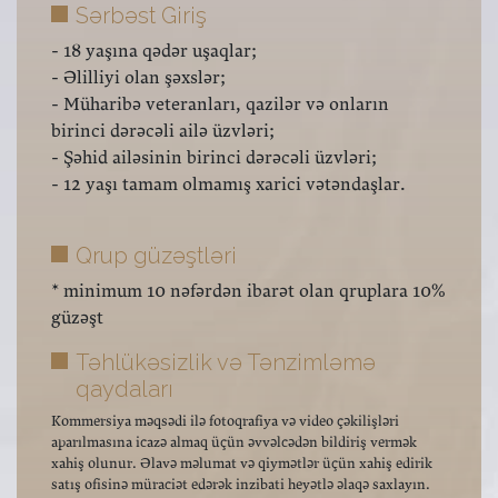
Sərbəst Giriş
- 18 yaşına qədər uşaqlar;
- Əlilliyi olan şəxslər;
- Müharibə veteranları, qazilər və onların
birinci dərəcəli ailə üzvləri;
- Şəhid ailəsinin birinci dərəcəli üzvləri;
- 12 yaşı tamam olmamış xarici vətəndaşlar.
Qrup güzəştləri
* minimum 10 nəfərdən ibarət olan qruplara 10%
güzəşt
Təhlükəsizlik və Tənzimləmə
qaydaları
Kommersiya məqsədi ilə fotoqrafiya və video çəkilişləri
aparılmasına icazə almaq üçün əvvəlcədən bildiriş vermək
xahiş olunur. Əlavə məlumat və qiymətlər üçün xahiş edirik
satış ofisinə müraciət edərək inzibati heyətlə əlaqə saxlayın.