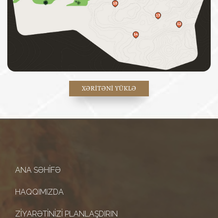
XƏRITƏNİ YÜKLƏ
ANA SƏHIFƏ
HAQQIMIZDA
ZIYARƏTINIZI PLANLAŞDIRIN