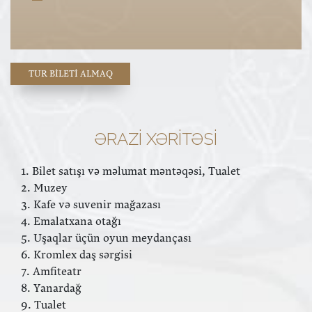
TUR BILETI ALMAQ
ƏRAZI XƏRITƏSI
1. Bilet satışı və məlumat məntəqəsi, Tualet
2. Muzey
3. Kafe və suvenir mağazası
4. Emalatxana otağı
5. Uşaqlar üçün oyun meydançası
6. Kromlex daş sərgisi
7. Amfiteatr
8. Yanardağ
9. Tualet