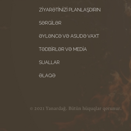
ZIYARƏTINIZI PLANLAŞDIRIN
SƏRGILƏR
ƏYLƏNCƏ VƏ ASUDƏ VAXT
TƏDBIRLƏR VƏ MEDIA
SUALLAR
ƏLAQƏ
© 2021 Yanardağ. Bütün hüquqlar qorunur.