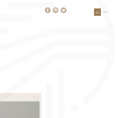
AZ
ENG