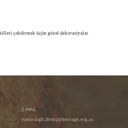
illəri çəkdirmək üçün gözəl dekorasiyalar
E-MAIL
yanardagh.dtmtq@heritage.org.az