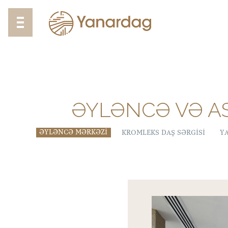
ƏYLƏNCƏ VƏ A
ƏYLƏNCƏ MƏRKƏZI
KROMLEKS DAŞ SƏRGISI
Y