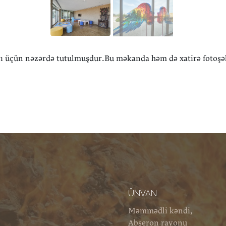
ı üçün nəzərdə tutulmuşdur.Bu məkanda həm də xatirə fotoşək
ÜNVAN
Məmmədli kəndi,
Abşeron rayonu