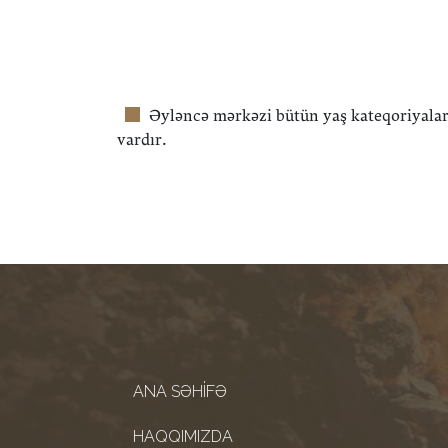
Əyləncə mərkəzi bütün yaş kateqoriyalar
vardır.
ANA SƏHIFƏ
HAQQIMIZDA